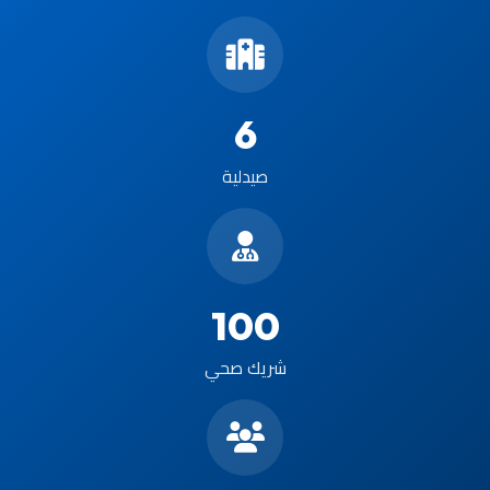
6
صيدلية
100
شريك صحي