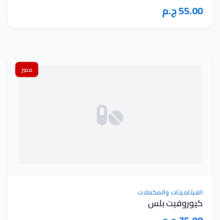
55.00 ج.م
مميز
الفيتامينات والمكملات
كيوروفيت بلس